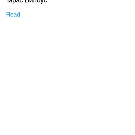
Тарас Билоус
Read