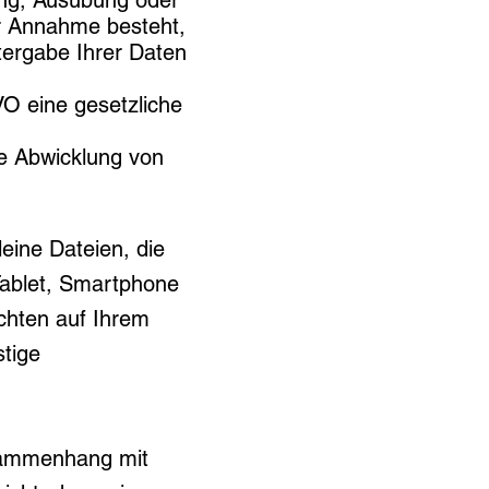
ung, Ausübung oder
ur Annahme besteht,
tergabe Ihrer Daten
GVO eine gesetzliche
ie Abwicklung von
leine Dateien, die
 Tablet, Smartphone
chten auf Ihrem
stige
usammenhang mit