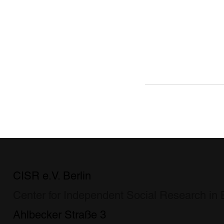
CISR e.V. Berlin
Center for Independent Social Research in B
Ahlbecker Straße 3