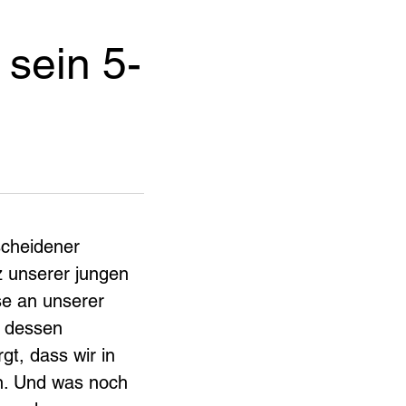
 sein 5-
scheidener 
z unserer jungen 
se an unserer 
 dessen 
t, dass wir in 
n. Und was noch 