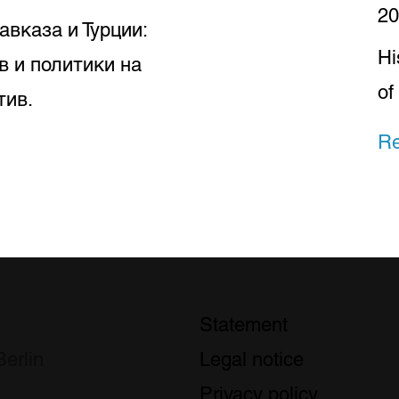
20
вказа и Турции:
Hi
в и политики на
of
тив.
R
Statement
erlin
Legal notice
Privacy policy