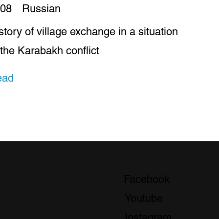
08
Russian
story of village exchange in a situation
 the Karabakh conflict
ead
Facebook
Youtube
Instagram