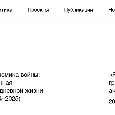
итика
Проекты
Публикации
Но
номика войны:
«
нная
г
едневной жизни
ак
4–2025)
20