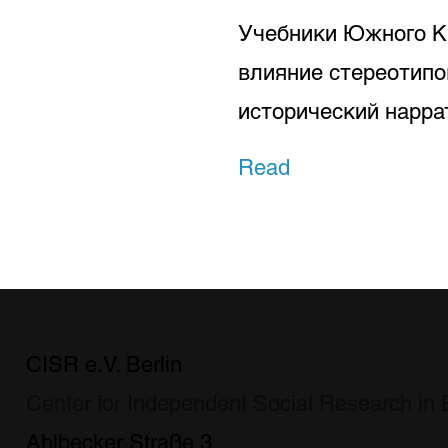
Учебники Южного Ка
влияние стереотипо
исторический нарра
Read
CISR e.V. Berlin
Center for Independent Social Research in B
Ahlbecker Straße 3