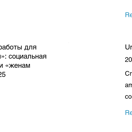
R
работы для
U
»: социальная
20
и «женам
Cr
25
am
co
R