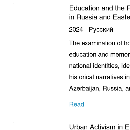
Education and the P
in Russia and East
2024
Русский
The examination of h
education and memory
national identities, id
historical narratives 
Azerbaijan, Russia, a
Read
Urban Activism in 