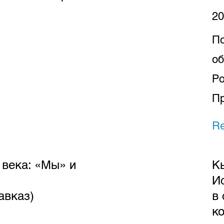
20
По
об
Ро
П
R
 века: «Мы» и
К
И
авказ)
в
к