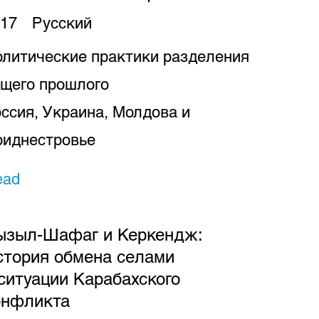
17
Русский
литические практики разделения
щего прошлого
ссия, Украина, Молдова и
риднестровье
ead
ызыл-Шафаг и Керкендж:
стория обмена селами
 ситуации Карабахского
онфликта