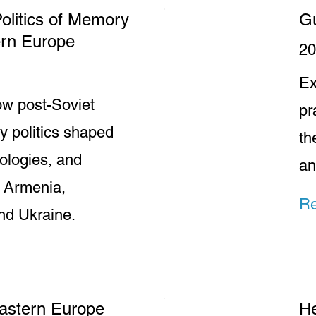
olitics of Memory
Gu
ern Europe
20
Ex
ow post-Soviet
pr
 politics shaped
th
eologies, and
an
in Armenia,
R
nd Ukraine.
Eastern Europe
Н