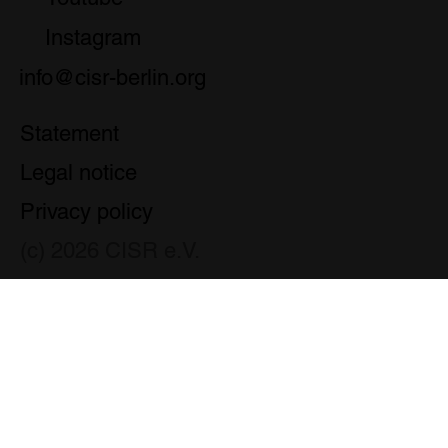
Instagram
info@cisr-berlin.org
Statement
Legal notice
Privacy policy
(c) 2026 CISR e.V.