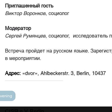
Приглашенный гость
Виктор Воронков
, социолог
Модератор
Сергей Румянцев
, социолог,  исследователь
Встреча пройдет на русском языке. 
Зарегист
в мероприятии.
Aдрес:
 «dvor», Ahlbeckerstr. 3, Berlin, 10437
Evening
CISR e.V. Berlin