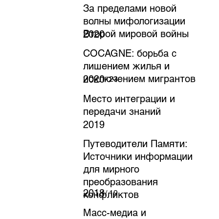
За пределами новой
волны мифологизации
Второй мировой войны
2020
COCAGNE: борьба с
лишением жилья и
исключением мигрантов
2020
/ 23
Место интеграции и
передачи знаний
2019
Путеводители Памяти:
Источники информации
для мирного
преобразования
2018
/ 19
конфликтов
Масс-медиа и