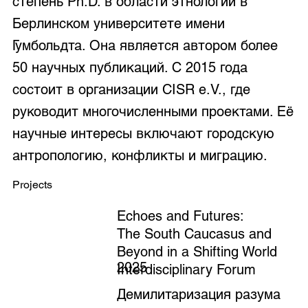
степень Ph.D. в области этнологии в
Берлинском университете имени
Гумбольдта. Она является автором более
50 научных публикаций. С 2015 года
состоит в организации CISR e.V., где
руководит многочисленными проектами. Её
научные интересы включают городскую
антропологию, конфликты и миграцию.
Projects
Echoes and Futures:
The South Caucasus and
Beyond in a Shifting World
2025
Interdisciplinary Forum
Демилитаризация разума