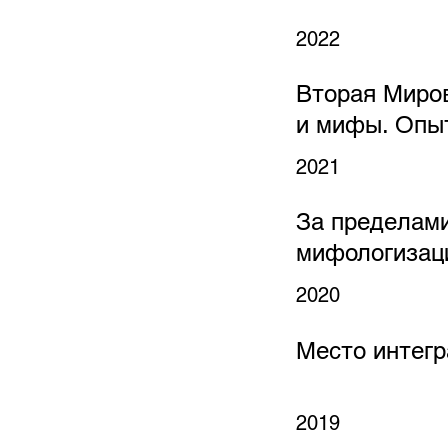
2022
Вторая Миров
и мифы. Опы
2021
За пределам
мифологизац
2020
Место интегр
2019