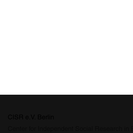
CISR e.V. Berlin
Center for Independent Social Research in B