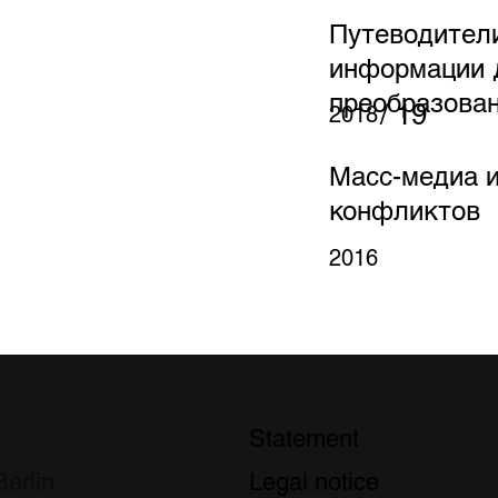
Путеводител
информации 
преобразова
/ 19
2018
Масс-медиа и
конфликтов
2016
Statement
erlin
Legal notice