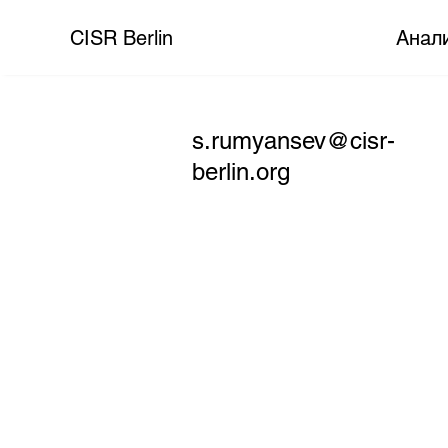
CISR Berlin
Анал
s.rumyansev@cisr-
berlin.org